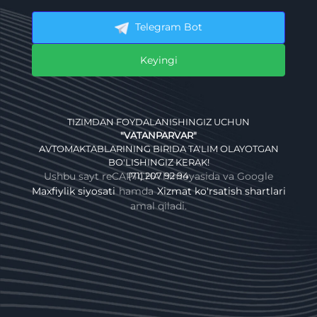
Telegram Bot
Keyingi
TIZIMDAN FOYDALANISHINGIZ UCHUN
"VATANPARVAR"
AVTOMAKTABLARINING BIRIDA TA'LIM OLAYOTGAN
BO'LISHINGIZ KERAK!
Ushbu sayt reCAPTCHA himoyasida va Google
(71) 207 92 94
Maxfiylik siyosati
hamda
Xizmat ko'rsatish shartlari
amal qiladi.