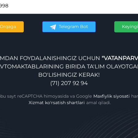
Telegram Bot
Orqaga
Keying
ZIMDAN FOYDALANISHINGIZ UCHUN
"VATANPARV
VTOMAKTABLARINING BIRIDA TA'LIM OLAYOTG
BO'LISHINGIZ KERAK!
(71) 207 92 94
bu sayt reCAPTCHA himoyasida va Google
Maxfiylik siyosati
ha
Xizmat ko'rsatish shartlari
amal qiladi.