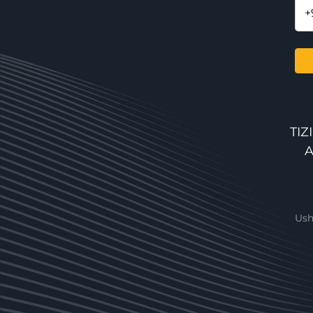
TI
A
Ush