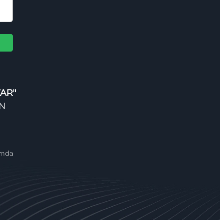
i
AR"
AN
mda