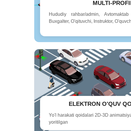
MULTI-PROFI
Hududiy rahbar/admin, Avtomaktab d
Buxgalter, O'qituvchi, Instruktor, O'quvch
ELEKTRON O'QUV Q
Yo'l harakati qoidalari 2D-3D animatsiya
yoritilgan