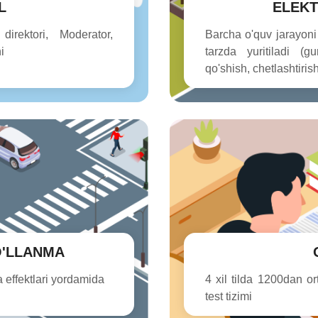
L
ELEK
irektori, Moderator,
Barcha o'quv jarayoni 
i
tarzda yuritiladi (g
qo'shish, chetlashtiri
O'LLANMA
 effektlari yordamida
4 xil tilda 1200dan or
test tizimi