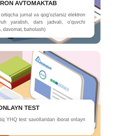
TRON AVTOMAKTAB
ortiqcha jurnal va qog'ozlarsiz elektron
uruh yaratish, dars jadvali, o'quvchi
sh, davomat, baholash)
ONLAYN TEST
tiq YHQ test savollaridan iborat onlayn